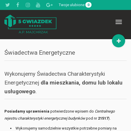
Twoje ulubione
0
Toggle
navigat
Świadectwa Energetyczne
Wykonujemy Świadectwa Charakterystyki
Energetycznej
dla
mieszkania, domu lub lokalu
usługowego
.
Posiadamy uprawnienia
potwierdzone wpisem do
Centralnego
rejestru charakterystyki energetycznej budynków
pod nr
21517
).
Wykonujemy samodzielnie wszystkie potrzebne pomiary na