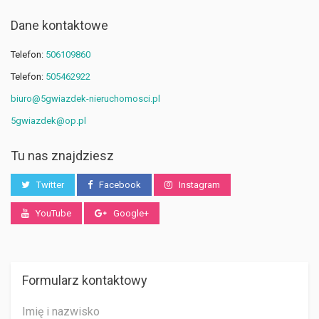
Dane kontaktowe
Telefon:
506109860
Telefon:
505462922
biuro@5gwiazdek-nieruchomosci.pl
5gwiazdek@op.pl
Tu nas znajdziesz
Twitter
Facebook
Instagram
YouTube
Google+
Formularz kontaktowy