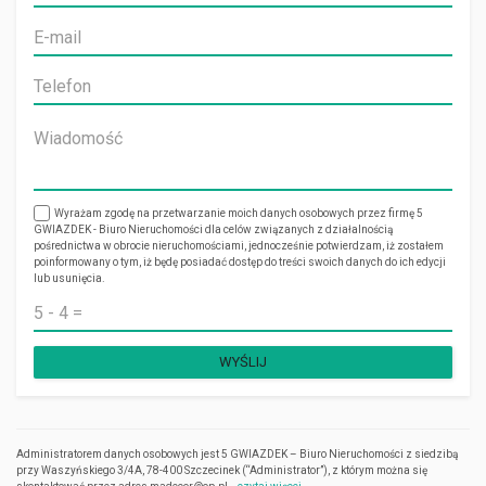
Wyrażam zgodę na przetwarzanie moich danych osobowych przez firmę 5
GWIAZDEK - Biuro Nieruchomości dla celów związanych z działalnością
pośrednictwa w obrocie nieruchomościami, jednocześnie potwierdzam, iż zostałem
poinformowany o tym, iż będę posiadać dostęp do treści swoich danych do ich edycji
lub usunięcia.
Administratorem danych osobowych jest 5 GWIAZDEK – Biuro Nieruchomości z siedzibą
przy Waszyńskiego 3/4A, 78-400 Szczecinek (“Administrator”), z którym można się