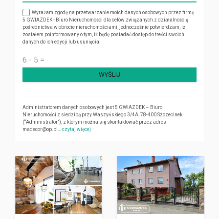
Wyrażam zgodę na przetwarzanie moich danych osobowych przez firmę
5 GWIAZDEK - Biuro Nieruchomości dla celów związanych z działalnością
pośrednictwa w obrocie nieruchomościami, jednocześnie potwierdzam, iż
zostałem poinformowany o tym, iż będę posiadać dostęp do treści swoich
danych do ich edycji lub usunięcia.
WYŚLIJ
Administratorem danych osobowych jest 5 GWIAZDEK – Biuro
Nieruchomości z siedzibą przy Waszyńskiego 3/4A, 78-400 Szczecinek
(“Administrator”), z którym można się skontaktować przez adres
madecor@op.pl…
czytaj więcej