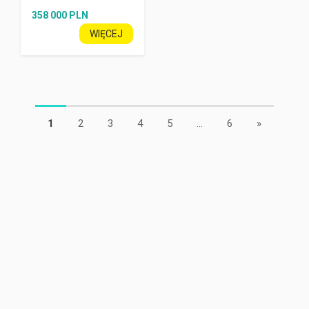
358 000 PLN
WIĘCEJ
1
2
3
4
5
...
6
»