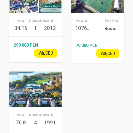
POW.
POKOJE
ROK. BUD.
POW. DZIAŁKI
PRZEZN.
34.16
1
2012
1076
B
udowlana
m2
290 000 PLN
70 000 PLN
WIĘCEJ
WIĘCEJ
POW.
POKOJE
ROK. BUD.
76.8
4
1991