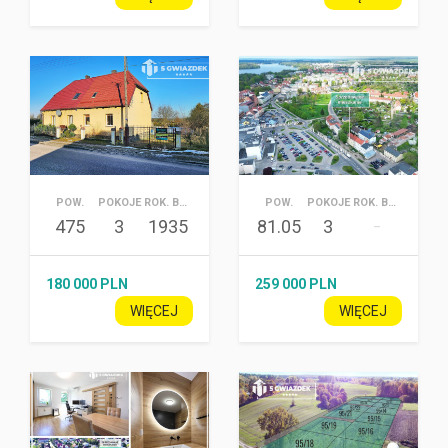
POW.
POKOJE
ROK. BUD.
POW.
POKOJE
ROK. BUD.
475
3
1935
81.05
3
–
180 000 PLN
259 000 PLN
WIĘCEJ
WIĘCEJ