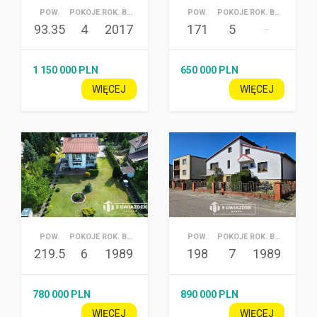
POW.
POKOJE
ROK. BUD.
POW.
POKOJE
ROK. BUD.
93.35
4
2017
171
5
–
1 150 000 PLN
650 000 PLN
WIĘCEJ
WIĘCEJ
POW.
POKOJE
ROK. BUD.
POW.
POKOJE
ROK. BUD.
219.5
6
1989
198
7
1989
780 000 PLN
890 000 PLN
WIĘCEJ
WIĘCEJ