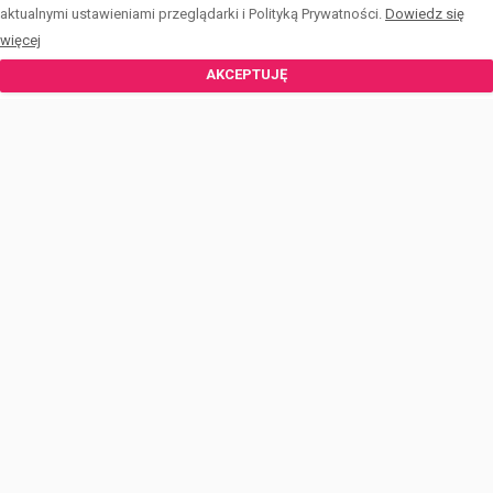
DZIAŁKI
aktualnymi ustawieniami przeglądarki i Polityką Prywatności.
Dowiedz się
więcej
LOKALE UŻYTKOWE
AKCEPTUJĘ
MIESZKANIA
OBIEKTY
START
ŚWIADECTWA ENERGETYCZNE
OFERTY
ZGŁOŚ OFERTĘ
ZARABIAJ Z NAMI
HOME STAGING