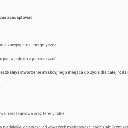
żna zaadaptować.
analizacyjną oraz energetyczną.
ne jest w jednym z pomieszczeń.
kalny i stworzenie atrakcyjnego miejsca do życia dla całej rodzi
.
dowa mieszkaniowa oraz tereny rolne.
edalekiej odległości od większych miejscowości, takich jak: Grzmiąc