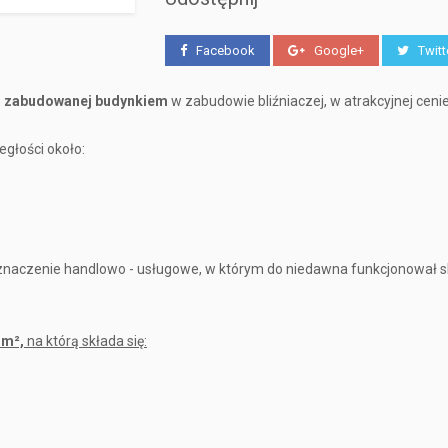
Facebook
Google+
Twitt
ki zabudowanej budynkiem
w zabudowie bliźniaczej, w atrakcyjnej cenie
ległości około:
czenie handlowo - usługowe, w którym do niedawna funkcjonował s
 m²,
na którą składa się: