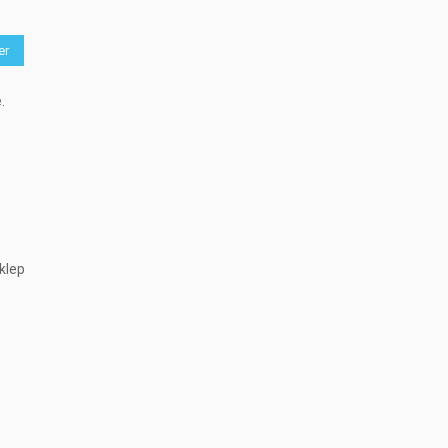
er
.
klep