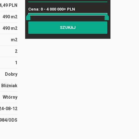
4,49 PLN
Cena:
0
-
4 000 000+ PLN
490 m2
490 m2
m2
2
1
Dobry
Bliźniak
Wtórny
24-08-12
3984/ODS