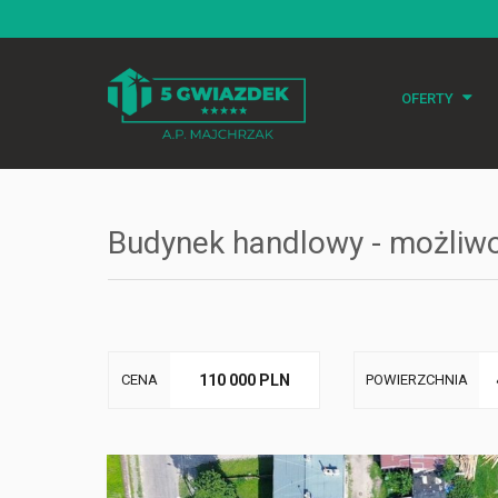
OFERTY
Mieszkania
Działki
Budynek handlowy - możliwo
Domy
Obiekty
Lokale użytko
CENA
110 000 PLN
POWIERZCHNIA