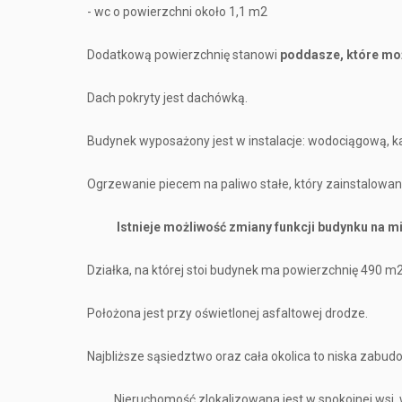
- wc o powierzchni około 1,1 m2
Dodatkową powierzchnię stanowi
poddasze, które mo
Dach pokryty jest dachówką.
Budynek wyposażony jest w instalacje: wodociągową, k
Ogrzewanie piecem na paliwo stałe, który zainstalowa
Istnieje możliwość zmiany funkcji budynku na miesz
Działka, na której stoi budynek ma powierzchnię 490 m2
Położona jest przy oświetlonej asfaltowej drodze.
Najbliższe sąsiedztwo oraz cała okolica to niska zabu
Nieruchomość zlokalizowana jest w spokojnej wsi, w ni