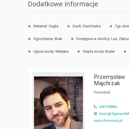
Dodatkowe informacje
Materiał: Cegła
Dach: Dachówka
Typ okie
Ogrodzenie: Brak
Dostępne w okolicy: Las, Zabu
Ujęcie wody: Miejska
Ciepła woda: Bojler
Przemysław
Majchrzak
Pośrednik
506109860
biuro@5gwiazde
nieruchomosci.pl