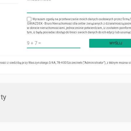
Wyrażam zgodę na przetwarzanie moich danych osobowych przez firmę 
GWIAZDEK - Biuro Nieruchomości dla celów związanych z działalnością pośr
w obrocie nieruchomościami, jednocześnie potwierdzam, iż zostałem poinfor
tym, iż będę posiadać dostęp do treści swoich danych do ich edycji lub usunięc
ci z siedzibą przy Waszyńskiego 3/4A, 78-400 Szczecinek (“Administrator”), z którym można s
ty