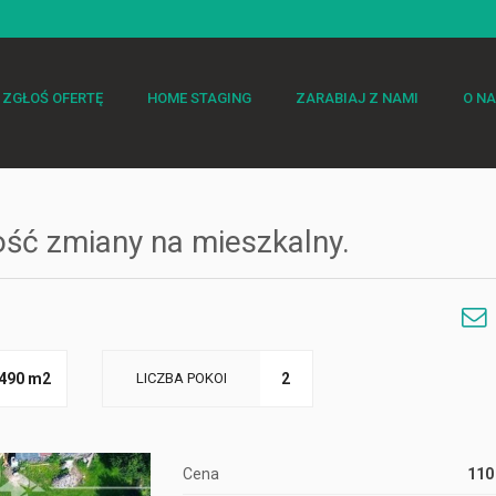
ZGŁOŚ OFERTĘ
HOME STAGING
ZARABIAJ Z NAMI
O N
ść zmiany na mieszkalny.
we
490 m2
LICZBA POKOI
2
Cena
110