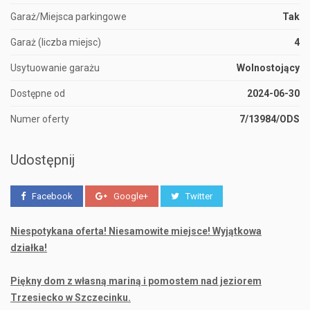
Garaż/Miejsca parkingowe
Tak
Garaż (liczba miejsc)
4
Usytuowanie garażu
Wolnostojący
Dostępne od
2024-06-30
Numer oferty
7/13984/ODS
Udostępnij
Facebook
Google+
Twitter
Niespotykana oferta! Niesamowite miejsce! Wyjątkowa
działka!
Piękny dom z własną mariną i pomostem nad jeziorem
Trzesiecko w Szczecinku.