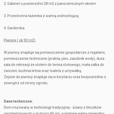
2. Gabinet o powierzchni 28 m2 z panoramicznym oknem.
3. Przestronna łazienka z wanną wolnostojącą.
4. Garderoba.
Piwnice ( ok 92 m2):
W piwnicy znajduje się pomieszczenie gospodarcze z regałami,
pomieszczenie techniczne (pralnia, piec, zasobnik wody), duża
sala do rekreacji ze stołem do tenisa stołowego, mała salka do
ćwiczeń, kuchnia letnia oraz toaleta z umywalką.
Zejście do piwnicy znajduje się w korytarzu oraz bezpośrednio z
zewnątrz od strony ogrodu.
Dane techniczne:
Dom murowany w technologii tradycyjnej - ściany z bloczków
gazobetonowych o grubości 40 cm, ocieplone wełną mineralną.