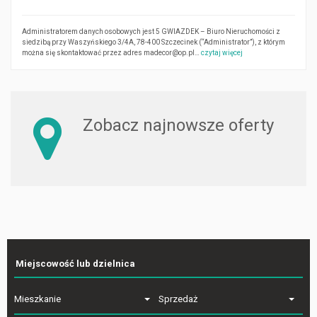
Administratorem danych osobowych jest 5 GWIAZDEK – Biuro Nieruchomości z
siedzibą przy Waszyńskiego 3/4A, 78-400 Szczecinek (“Administrator”), z którym
można się skontaktować przez adres madecor@op.pl…
czytaj więcej
Zobacz najnowsze oferty
Mieszkanie
Sprzedaż