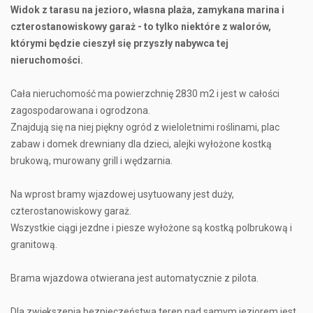
Widok z tarasu na jezioro, własna plaża, zamykana marina i
czterostanowiskowy garaż - to tylko niektóre z walorów,
którymi będzie cieszył się przyszły nabywca tej
nieruchomości.
Cała nieruchomość ma powierzchnię 2830 m2 i jest w całości
zagospodarowana i ogrodzona.
Znajdują się na niej piękny ogród z wieloletnimi roślinami, plac
zabaw i domek drewniany dla dzieci, alejki wyłożone kostką
brukową, murowany grill i wędzarnia.
Na wprost bramy wjazdowej usytuowany jest duży,
czterostanowiskowy garaż.
Wszystkie ciągi jezdne i piesze wyłożone są kostką polbrukową i
granitową.
Brama wjazdowa otwierana jest automatycznie z pilota.
Dla zwiększenia bezpieczeństwa teren nad samym jeziorem jest