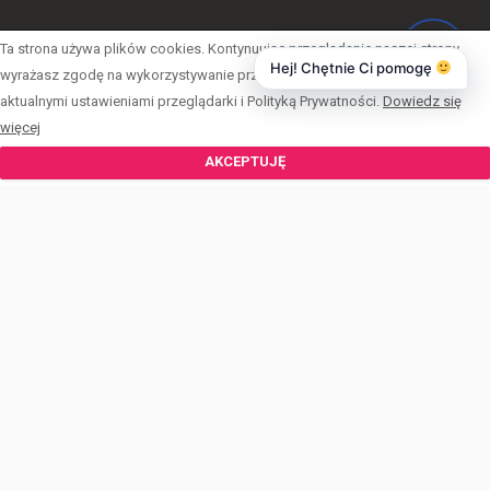
Ta strona używa plików cookies. Kontynuując przeglądanie naszej strony,
DOMY
Hej! Chętnie Ci pomogę
wyrażasz zgodę na wykorzystywanie przez nas plików cookies zgodnie z
DZIAŁKI
aktualnymi ustawieniami przeglądarki i Polityką Prywatności.
Dowiedz się
więcej
LOKALE UŻYTKOWE
AKCEPTUJĘ
MIESZKANIA
OBIEKTY
START
ŚWIADECTWA ENERGETYCZNE
OFERTY
ZGŁOŚ OFERTĘ
ZARABIAJ Z NAMI