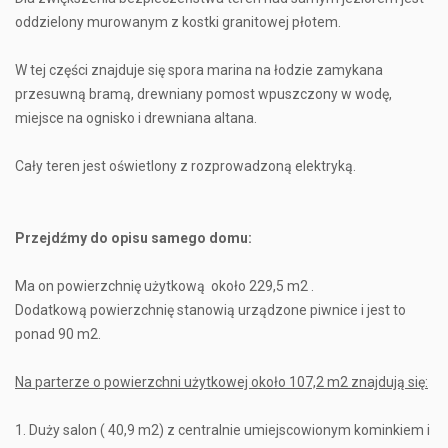
oddzielony murowanym z kostki granitowej płotem.
W tej części znajduje się spora marina na łodzie zamykana
przesuwną bramą, drewniany pomost wpuszczony w wodę,
miejsce na ognisko i drewniana altana.
Cały teren jest oświetlony z rozprowadzoną elektryką.
Przejdźmy do opisu samego domu:
Ma on powierzchnię użytkową około 229,5 m2 .
Dodatkową powierzchnię stanowią urządzone piwnice i jest to
ponad 90 m2.
Na parterze o powierzchni użytkowej około 107,2 m2 znajdują się:
1. Duży salon ( 40,9 m2) z centralnie umiejscowionym kominkiem i