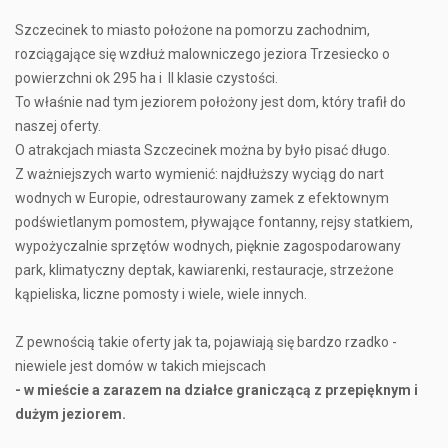
Szczecinek to miasto położone na pomorzu zachodnim,
rozciągające się wzdłuż malowniczego jeziora Trzesiecko o
powierzchni ok 295 ha i II klasie czystości.
To właśnie nad tym jeziorem położony jest dom, który trafił do
naszej oferty.
O atrakcjach miasta Szczecinek można by było pisać długo.
Z ważniejszych warto wymienić: najdłuższy wyciąg do nart
wodnych w Europie, odrestaurowany zamek z efektownym
podświetlanym pomostem, pływające fontanny, rejsy statkiem,
wypożyczalnie sprzętów wodnych, pięknie zagospodarowany
park, klimatyczny deptak, kawiarenki, restauracje, strzeżone
kąpieliska, liczne pomosty i wiele, wiele innych.
Z pewnością takie oferty jak ta, pojawiają się bardzo rzadko -
niewiele jest domów w takich miejscach
- w mieście a zarazem na działce graniczącą z przepięknym i
dużym jeziorem.