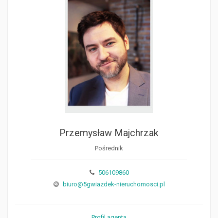
Przemysław Majchrzak
Pośrednik
506109860
biuro@5gwiazdek-nieruchomosci.pl
Profil agenta