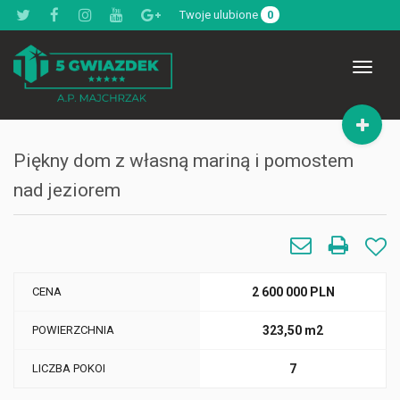
Twoje ulubione
0
Toggle
navigat
Piękny dom z własną mariną i pomostem
nad jeziorem
CENA
2 600 000 PLN
POWIERZCHNIA
323,50 m2
LICZBA POKOI
7