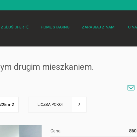
ZGŁOŚ OFERTĘ
HOME STAGING
ZARABIAJ Z NAMI
O N
nym drugim mieszkaniem.
we
225 m2
LICZBA POKOI
7
Cena
860