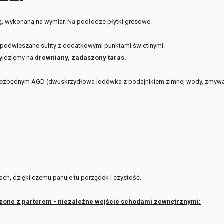
ą, wykonaną na wymiar. Na podłodze płytki gresowe.
 podwieszane sufity z dodatkowymi punktami świetlnymi.
wyjdziemy na
drewniany, zadaszony taras.
iezbędnym AGD (dwuskrzydłowa lodówka z podajnikiem zimnej wody, zmywa
iach, dzięki czemu panuje tu porządek i czystość.
ączone z parterem - niezależne wejście schodami zewnętrznymi: