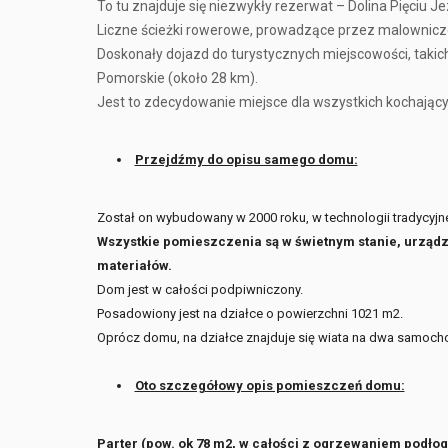
To tu znajduje się niezwykły rezerwat – Dolina Pięciu Jez
Liczne ścieżki rowerowe, prowadzące przez malownicze
Doskonały dojazd do turystycznych miejscowości, takich
Pomorskie (około 28 km).
Jest to zdecydowanie miejsce dla wszystkich kochający
Przejdźmy do opisu samego domu:
Został on wybudowany w 2000 roku, w technologii tradycyjne
Wszystkie pomieszczenia są w świetnym stanie, urząd
materiałów.
Dom jest w całości podpiwniczony.
Posadowiony jest na działce o powierzchni 1021 m2.
Oprócz domu, na działce znajduje się wiata na dwa samocho
Oto szczegółowy opis pomieszczeń domu:
Parter (pow. ok 78 m2, w całości z ogrzewaniem podło