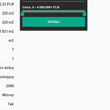
2,22 PLN
Cena:
0
-
4 000 000+ PLN
225 m2
225 m2
1 021 m2
m2
7
1
zo dobry
ostojący
2000
Wtórny
Tak