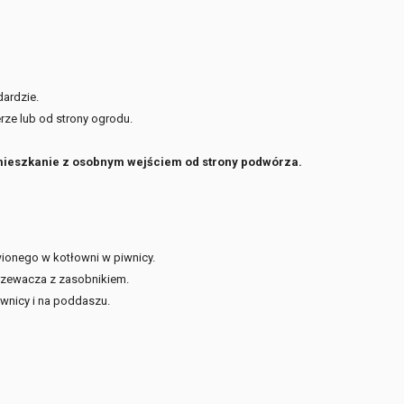
dardzie.
erze lub od strony ogrodu.
e mieszkanie z osobnym wejściem od strony podwórza.
onego w kotłowni w piwnicy.
rzewacza z zasobnikiem.
wnicy i na poddaszu.