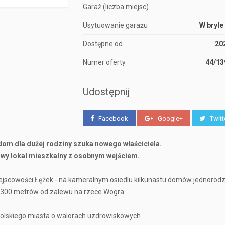
Garaż (liczba miejsc)
Usytuowanie garażu
W bryle
Dostępne od
20
Numer oferty
44/1
Udostępnij
Facebook
Google+
Twitt
 dom
dla dużej rodziny szuka nowego właściciela.
wy lokal mieszkalny z osobnym wejściem.
ejscowości Łężek - na kameralnym osiedlu kilkunastu domów jednorodz
ok 300 metrów od zalewu na rzece Wogra.
polskiego miasta o walorach uzdrowiskowych.