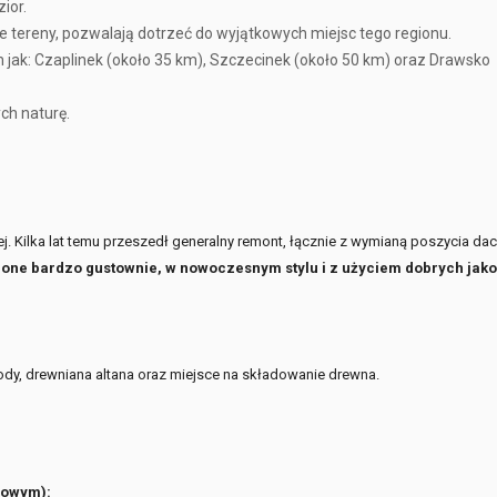
ior.
 tereny, pozwalają dotrzeć do wyjątkowych miejsc tego regionu.
 jak: Czaplinek (około 35 km), Szczecinek (około 50 km) oraz Drawsko
ch naturę.
j. Kilka lat temu przeszedł generalny remont, łącznie z wymianą poszycia dac
zone bardzo gustownie, w nowoczesnym stylu i z użyciem dobrych jak
dy, drewniana altana oraz miejsce na składowanie drewna.
gowym):