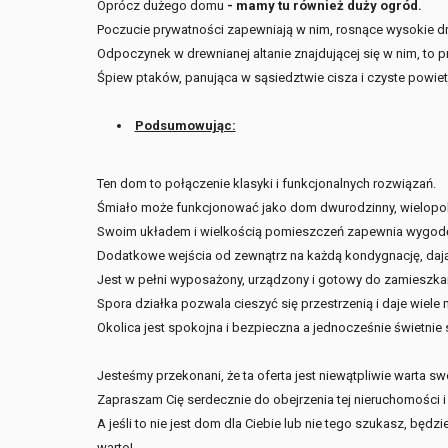
Oprócz dużego domu
- mamy tu również duży ogród.
Poczucie prywatności zapewniają w nim, rosnące wysokie d
Odpoczynek w drewnianej altanie znajdującej się w nim, to
Śpiew ptaków, panująca w sąsiedztwie cisza i czyste powietr
Podsumowując:
Ten dom to połączenie klasyki i funkcjonalnych rozwiązań.
Śmiało może funkcjonować jako dom dwurodzinny, wielopo
Swoim układem i wielkością pomieszczeń zapewnia wygodę, 
Dodatkowe wejścia od zewnątrz na każdą kondygnację, dają
Jest w pełni wyposażony, urządzony i gotowy do zamieszkan
Spora działka pozwala cieszyć się przestrzenią i daje wiele
Okolica jest spokojna i bezpieczna a jednocześnie świetni
Jesteśmy przekonani, że ta oferta jest niewątpliwie warta swo
Zapraszam Cię serdecznie do obejrzenia tej nieruchomości i
A jeśli to nie jest dom dla Ciebie lub nie tego szukasz, będ
warto!