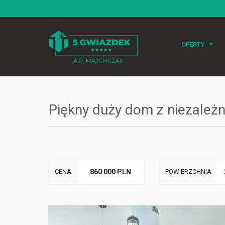
OFERTY
Mieszkania
Działki
Piękny duży dom z niezależ
Domy
Obiekty
Lokale użytko
CENA
860 000 PLN
POWIERZCHNIA