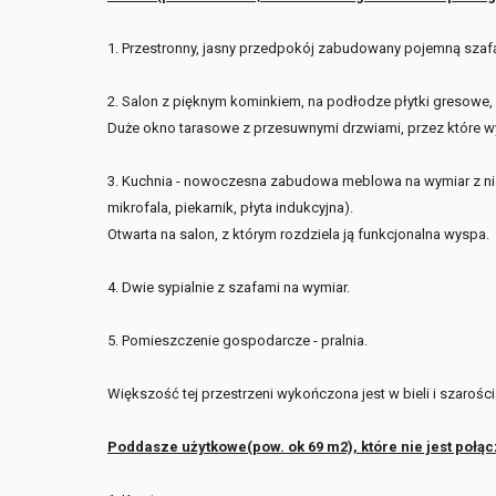
1. Przestronny, jasny przedpokój zabudowany pojemną szaf
2. Salon z pięknym kominkiem, na podłodze płytki gresowe,
Duże okno tarasowe z przesuwnymi drzwiami, przez które 
3. Kuchnia - nowoczesna zabudowa meblowa na wymiar z n
mikrofala, piekarnik, płyta indukcyjna).
Otwarta na salon, z którym rozdziela ją funkcjonalna wyspa.
4. Dwie sypialnie z szafami na wymiar.
5. Pomieszczenie gospodarcze - pralnia.
Większość tej przestrzeni wykończona jest w bieli i szarośc
Poddasze użytkowe(pow. ok 69 m2), które nie jest poł