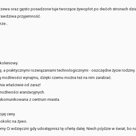
rzewa oraz gęsto posadzone tuje tworzące żywopłot po dwóch stronach dzia
 prawdziwa przyjemność.
ze...
koleniowy.
a praktycznymi rozwiązaniami technologicznymi - oszczędne życie rodziny.
 możliwości wynajmu, dzięki czemu można też na nim zarabiać.
ia właściwie od zaraz!
 możliwości aranżacyjnych.
e skomunikowana z centrum miasta.
jej ceny.
 okolic na żywo.
ziemy Ci wdzięczni gdy udostępnisz tę ofertę dalej. Niech pójdzie w świat, bo