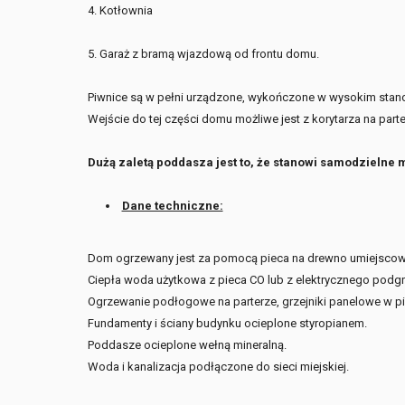
4. Kotłownia
5. Garaż z bramą wjazdową od frontu domu.
Piwnice są w pełni urządzone, wykończone w wysokim stan
Wejście do tej części domu możliwe jest z korytarza na part
Dużą zaletą poddasza jest to, że stanowi samodzieln
Dane techniczne:
Dom ogrzewany jest za pomocą pieca na drewno umiejscowi
Ciepła woda użytkowa z pieca CO lub z elektrycznego podg
Ogrzewanie podłogowe na parterze, grzejniki panelowe w pi
Fundamenty i ściany budynku ocieplone styropianem.
Poddasze ocieplone wełną mineralną.
Woda i kanalizacja podłączone do sieci miejskiej.