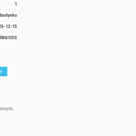
1
 budynku
25-12-15
3984/ODS
er
innych,