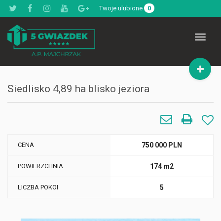
Twoje ulubione
0
Toggle
navigat
Siedlisko 4,89 ha blisko jeziora
CENA
750 000 PLN
POWIERZCHNIA
174 m2
LICZBA POKOI
5