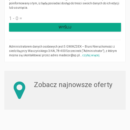
poinformowany o tym, iż będę posiadać dostęp do treści swoich danych do ich edycji
lub usunięcia.
Administratorem danych osobowych jest 5 GWIAZDEK – Biuro Nieruchomości z
siedzibą przy Waszyńskiego 3/4A, 78-400 Szczecinek (“Administrator”), z którym
można się skontaktować przez adres madecor@op.pl…
czytaj więcej
Zobacz najnowsze oferty