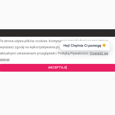
Ta strona używa plików cookies. Kontynuując przeglądanie naszej strony,
DOMY
Hej! Chętnie Ci pomogę
wyrażasz zgodę na wykorzystywanie przez nas plików cookies zgodnie z
DZIAŁKI
aktualnymi ustawieniami przeglądarki i Polityką Prywatności.
Dowiedz się
więcej
LOKALE UŻYTKOWE
AKCEPTUJĘ
MIESZKANIA
OBIEKTY
START
ŚWIADECTWA ENERGETYCZNE