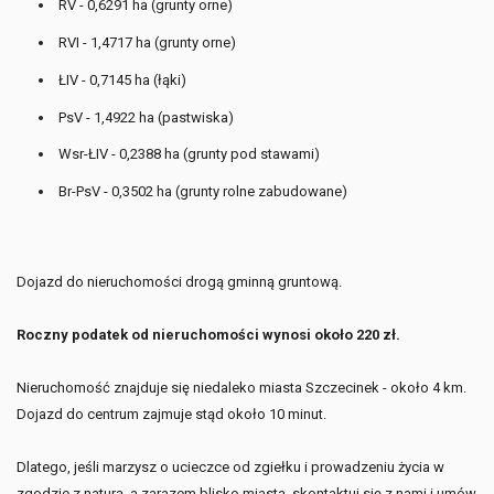
RV - 0,6291 ha (grunty orne)
RVI - 1,4717 ha (grunty orne)
ŁIV - 0,7145 ha (łąki)
PsV - 1,4922 ha (pastwiska)
Wsr-ŁIV - 0,2388 ha (grunty pod stawami)
Br-PsV - 0,3502 ha (grunty rolne zabudowane)
Dojazd do nieruchomości drogą gminną gruntową.
Roczny podatek od nieruchomości wynosi około 220 zł.
Nieruchomość znajduje się niedaleko miasta Szczecinek - około 4 km.
Dojazd do centrum zajmuje stąd około 10 minut.
Dlatego, jeśli marzysz o ucieczce od zgiełku i prowadzeniu życia w
zgodzie z naturą, a zarazem blisko miasta, skontaktuj się z nami i umów