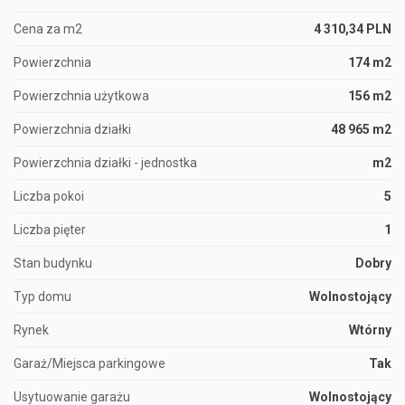
Cena za m2
4 310,34 PLN
Powierzchnia
174 m2
Powierzchnia użytkowa
156 m2
Powierzchnia działki
48 965 m2
Powierzchnia działki - jednostka
m2
Liczba pokoi
5
Liczba pięter
1
Stan budynku
Dobry
Typ domu
Wolnostojący
Rynek
Wtórny
Garaż/Miejsca parkingowe
Tak
Usytuowanie garażu
Wolnostojący